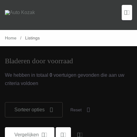
Home
/
Listings
Bladeren door voorraad
We hebben in totaal
0
voertuigen gevonden die aan uw
criteria voldoen
Sorteer opties
Reset
Vergelijken