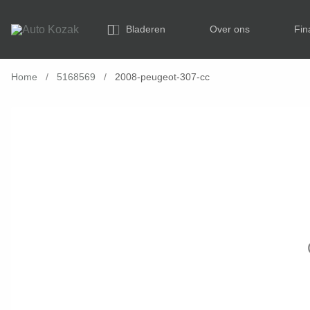
Bladeren
Over ons
Fin
Home
/
5168569
/
2008-peugeot-307-cc