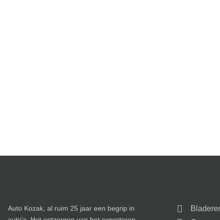
Auto Kozak, al ruim 25 jaar een begrip in
Bladere
auto's. Het ontzorgen van het exporteren